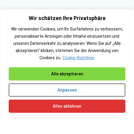
Wir schätzen Ihre Privatsphäre
Wir verwenden Cookies, um Ihr Surferlebnis zu verbessern,
personalisierte Anzeigen oder Inhalte einzusetzen und
unseren Datenverkehr zu analysieren. Wenn Sie auf „Alle
akzeptieren" klicken, stimmen Sie der Anwendung von
Cookies zu.
Cookie-Richtlinie
Alle akzeptieren
Anpassen
Alles ablehnen
This website stores cookies on your computer. These cookies are used to
Wir verwenden für das Hosting
provide a more personalized experience and to track your whereabouts around
our website in compliance with the European General Data Protection