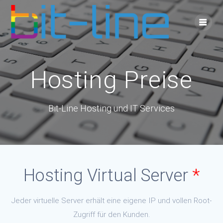
Skip
to
content
Hosting Preise
Bit-Line Hosting und IT Services
Hosting Virtual Server
*
Jeder virtuelle Server erhält eine eigene IP und vollen Root-
Zugriff für den Kunden.