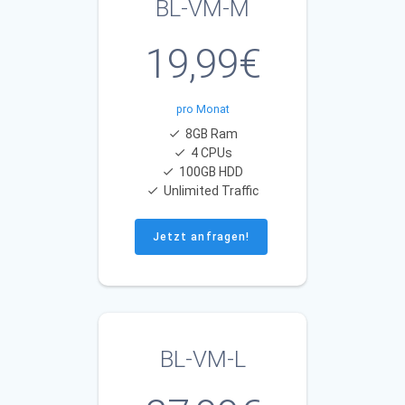
BL-VM-M
19,99€
pro Monat
8GB Ram
4 CPUs
100GB HDD
Unlimited Traffic
Jetzt anfragen!
BL-VM-L