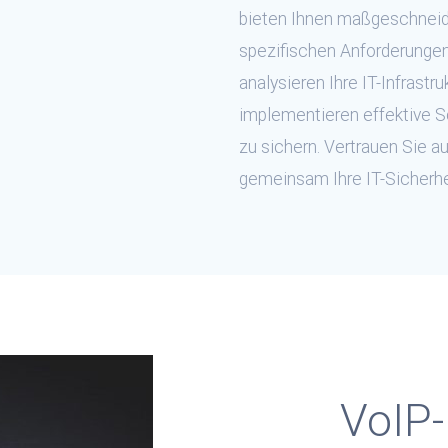
bieten Ihnen maßgeschneide
spezifischen Anforderungen
analysieren Ihre IT-Infrastr
implementieren effektive
zu sichern. Vertrauen Sie a
gemeinsam Ihre IT-Sicherhe
VoIP