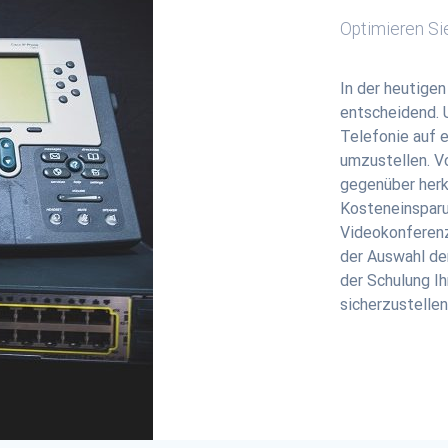
Optimieren Si
In der heutige
entscheidend. U
Telefonie auf 
umzustellen. Vo
gegenüber herk
Kosteneinsparu
Videokonferenz
der Auswahl de
der Schulung Ih
sicherzustellen