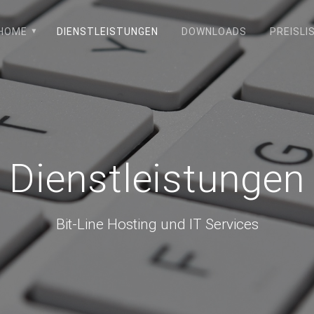
HOME
DIENSTLEISTUNGEN
DOWNLOADS
PREISLI
Dienstleistungen
Bit-Line Hosting und IT Services