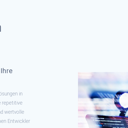
n
Ihre
Lösungen in
 repetitive
d wertvolle
nen Entwickler